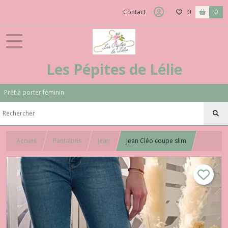
Contact
0
0
Les Pépites de Lélie
Prët à porter féminin
Accueil
Pantalons
Jean
Jean Cléo coupe slim