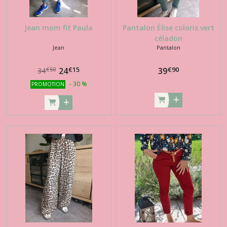
Jean mom fit Paula
Pantalon Élise coloris vert
céladon
Jean
Pantalon
€
15
€
90
24
39
€
50
34
-
30
%
PROMOTION