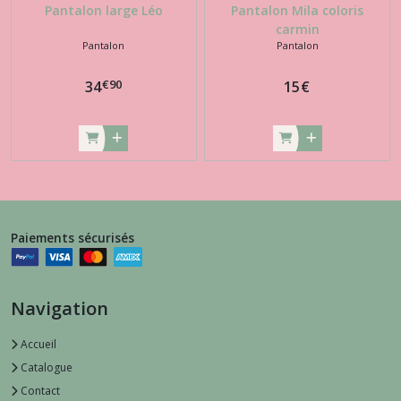
Pantalon large Léo
Pantalon Mila coloris
carmin
Pantalon
Pantalon
€
90
34
15
€
Paiements sécurisés
Navigation
Accueil
Catalogue
Contact