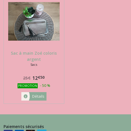
Sacs
(1)
Chaussettes
(9)
Sac à main Zoé coloris
argent
Afficher
Sacs
les
€
50
12
25
€
résultats
-
50
%
PROMOTION
Détails
Paiements sécurisés