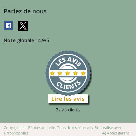
Parlez de nous
Note globale : 4,9/5
7 avis clients
Copyright Les Pépites de Lélie. Tous droits réservés. Site réalisé avec
eProShopping
Accès gérant