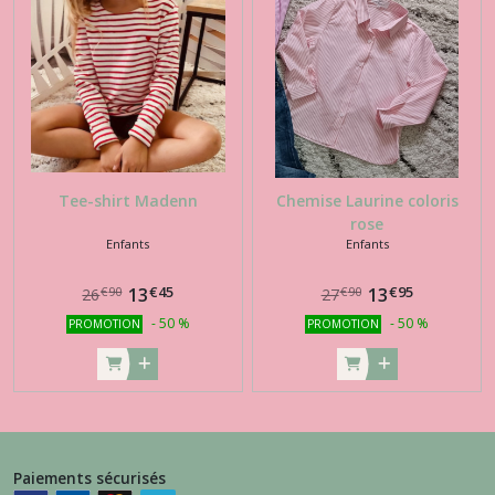
Tee-shirt Madenn
Chemise Laurine coloris
rose
Enfants
Enfants
€
45
€
95
13
13
€
90
€
90
26
27
-
50
%
-
50
%
PROMOTION
PROMOTION
Paiements sécurisés