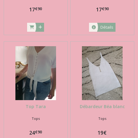
€
90
€
90
17
17
Détails
Top Tara
Débardeur Béa blanc
Tops
Tops
€
90
24
19
€