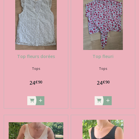
Chemises
(3)
Blouses
(4)
Top fleurs dorées
Top fleuri
Afficher
Tops
Tops
les
€
90
€
90
24
24
résultats