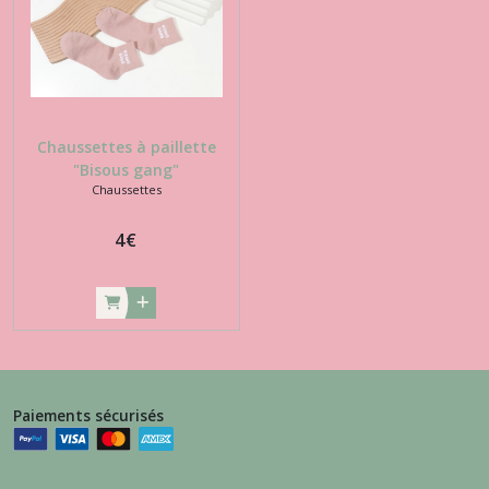
Chaussettes à paillette
"Bisous gang"
Chaussettes
4
€
Paiements sécurisés