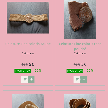
Sacs
(1)
Chaussettes
(9)
Ceinture Line coloris taupe
Ceinture Line coloris rose
poudré
Afficher
Ceintures
Ceintures
les
5
€
5
€
10
€
10
€
résultats
-
50
%
-
50
%
PROMOTION
PROMOTION