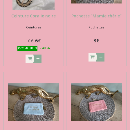
Ceinture Coralie noire
Pochette "Mamie chérie"
Ceintures
Pochettes
6
€
8
€
10
€
-
40
%
PROMOTION