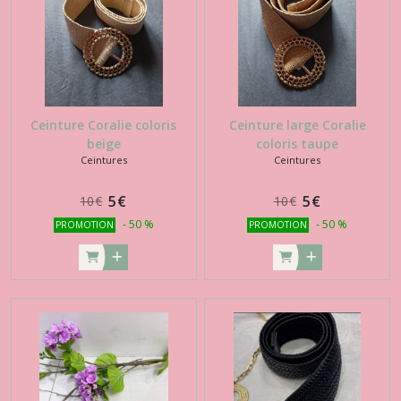
Ceinture Coralie coloris
Ceinture large Coralie
beige
coloris taupe
Ceintures
Ceintures
5
€
5
€
10
€
10
€
-
50
%
-
50
%
PROMOTION
PROMOTION