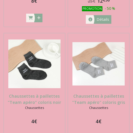
€
50
8
€
12
25
€
-
50
%
PROMOTION
Détails
Chaussettes à paillettes
Chaussettes à paillettes
"Team apéro" coloris noir
"Team apéro" coloris gris
Chaussettes
Chaussettes
clais
4
€
4
€