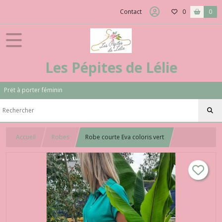
Contact
0
0
Les Pépites de Lélie
Prët à porter féminin
Accueil
Robes
Robe courte Eva coloris vert