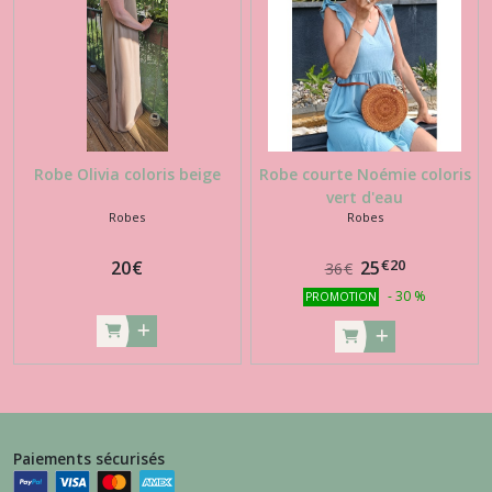
Robe Olivia coloris beige
Robe courte Noémie coloris
vert d'eau
Robes
Robes
€
20
20
€
25
36
€
-
30
%
PROMOTION
Paiements sécurisés