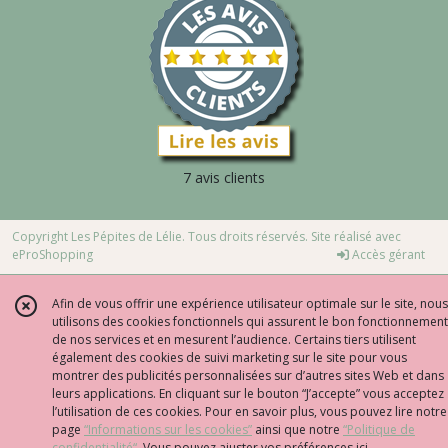
7 avis clients
Copyright Les Pépites de Lélie. Tous droits réservés. Site réalisé avec
eProShopping
Accès gérant
Afin de vous offrir une expérience utilisateur optimale sur le site, nous
utilisons des cookies fonctionnels qui assurent le bon fonctionnement
de nos services et en mesurent l’audience. Certains tiers utilisent
également des cookies de suivi marketing sur le site pour vous
montrer des publicités personnalisées sur d’autres sites Web et dans
leurs applications. En cliquant sur le bouton “J’accepte” vous acceptez
l’utilisation de ces cookies. Pour en savoir plus, vous pouvez lire notre
page
“Informations sur les cookies”
ainsi que notre
“Politique de
confidentialité“
. Vous pouvez ajuster vos préférences
ici
.