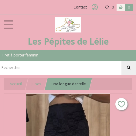
Contact
0
0
Les Pépites de Lélie
Prët à porter féminin
Accueil
Jupes
Jupe longue dentelle