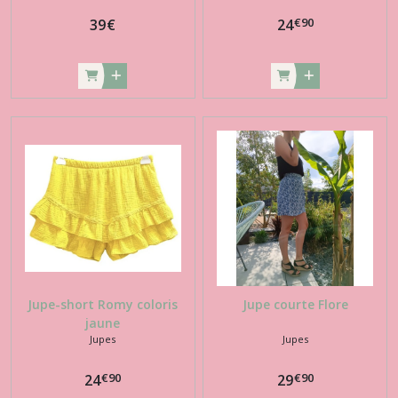
€
90
39
€
24
Jupe-short Romy coloris
Jupe courte Flore
jaune
Jupes
Jupes
€
90
€
90
24
29